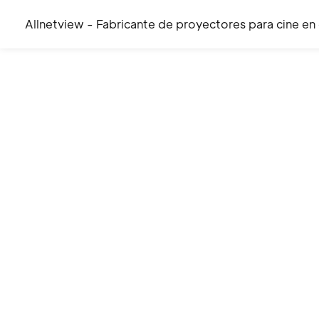
Allnetview - Fabricante de proyectores para cine en
Fabricante y proveedor pr
proyectores desde 2019.