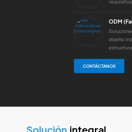
requisito
ODM (Fab
Solucione
diseño ind
estructur
CONTÁCTANOS
Solución
integral