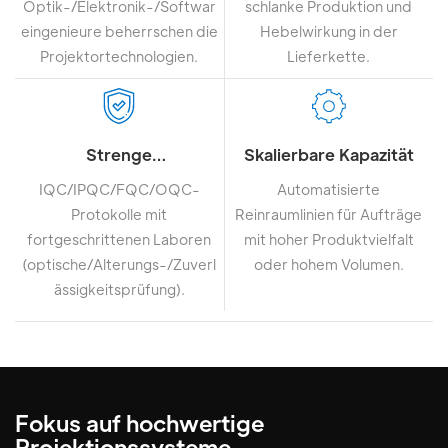
Optik-/Elektronik-/Softwar
schlanke Produktion und
eingenieure beherrschen die
Hebelwirkung in der
Projektortechnologien.
Lieferkette.
Strenge
Skalierbare Kapazität
Qualitätskontrolle
IQC/IPQC/FQC/OQC-
Automatisierte
Protokolle mit
Reinraumlinien für Aufträge
fortgeschrittenen Laboren
mit hoher Produktvielfalt
(optische/Alterungs-/Zuverl
oder hohem Volumen.
ässigkeitsprüfung).
Fokus auf hochwertige
Projektionssysteme