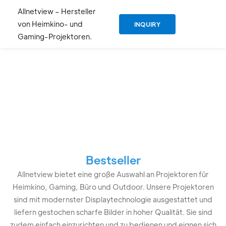
Allnetview – Hersteller
von Heimkino- und
INQUIRY
Gaming-Projektoren.
Professioneller
Projektorhersteller
und -lieferant seit
2019
Bestseller
Allnetview bietet eine große Auswahl an Projektoren für
Heimkino, Gaming, Büro und Outdoor. Unsere Projektoren
sind mit modernster Displaytechnologie ausgestattet und
liefern gestochen scharfe Bilder in hoher Qualität. Sie sind
zudem einfach einzurichten und zu bedienen und eignen sich