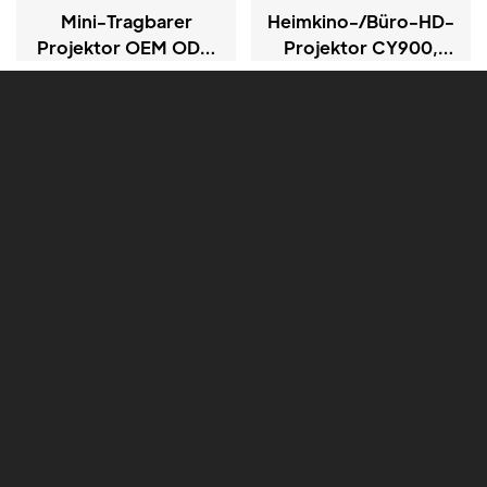
Mini-Tragbarer
Heimkino-/Büro-HD-
Projektor OEM ODM
Projektor CY900,
720P LCD-
Android-Version
Projektoren
13.0