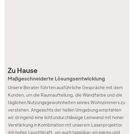
Zu Hause
I
Maßgeschneiderte Lösungsentwicklung
In
Ei
Unsere Berater führten ausführliche Gespräche mit dem
Un
Kunden, um die Raumaufteilung, die Wandfarbe und die
ve
täglichen Nutzungsgewohnheiten seines Wohnzimmers zu
(vo
verstehen. Angesichts der hellen Umgebung empfahlen
gr
wir dringend eine lichtundurchlässige Leinwand mit hoher
Umg
Verstärkung in Kombination mit unserem Laserprojektor
de
mit hoher Leuchtkraft, um auch tagsüber ein klares und