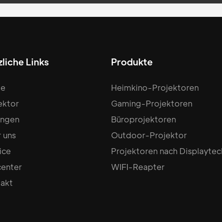
liche Links
Produkte
e
Heimkino-Projektoren
ektor
Gaming-Projektoren
ungen
Büroprojektoren
 uns
Outdoor-Projektor
ice
Projektoren nach Displayte
center
WIFI-Reapter
akt