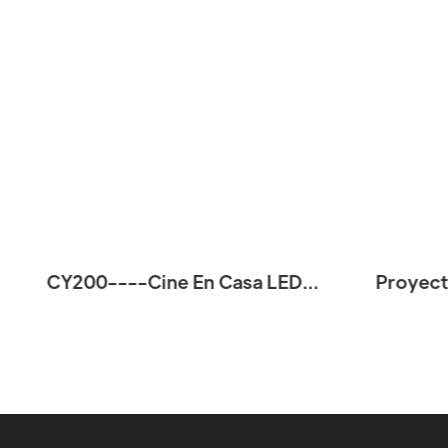
CY200----Cine En Casa LED
Proyect
Portátil Soporte Para Conectar
Pro 4K
Teléfono Video Cine CY200 Mini
Casa, Min
Proyectores
Bolsill