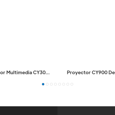
or Multimedia CY303
Proyector CY900 De
 HD USB Para Cine En
Casa HD Con Android
iproyector Portátil De
1080P, Muy Ven
o LED LCD Para Juegos