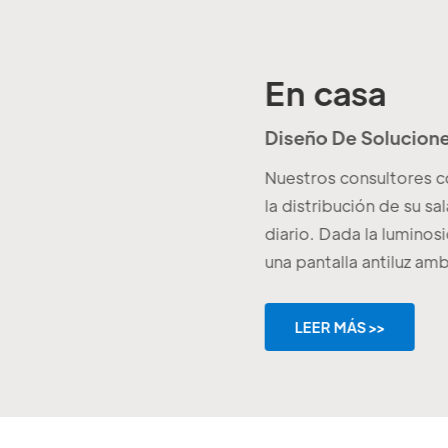
En casa
Diseño De Solucione
Nuestros consultores c
la distribución de su sa
diario. Dada la lumino
una pantalla antiluz am
proyector láser de alta 
nítida e impactante incl
LEER MÁS >>