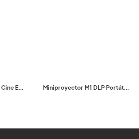
 Cine En
Miniproyector M1 DLP Portátil
 13.0 Y
4K 3D 5G WiFi Y Bluetooth
dido
Android Autoenfoque Full HD
Proyector Para Fiestas Al Aire
Libre Proyector