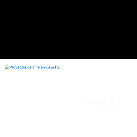
Proyector De Cine En 
Proyector CY900 de cine en casa HD 
13.0 y 1080P, muy vendido
READ MORE >>