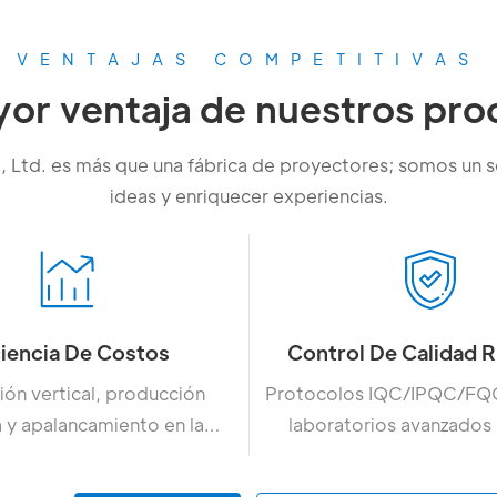
VENTAJAS COMPETITIVAS
yor ventaja de nuestros pro
 Ltd. es más que una fábrica de proyectores; somos un s
ideas y enriquecer experiencias.
ciencia De Costos
Control De Calidad 
ión vertical, producción
Protocolos IQC/IPQC/F
 y apalancamiento en la
laboratorios avanzados
ena de suministro.
ópticas/de envejecim
confiabilidad).