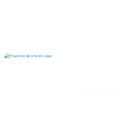
Proyector De Cine En
Proyector DLP 4K UHD 1600 ANSI 4K X
en casa Yundoo
READ MORE >>