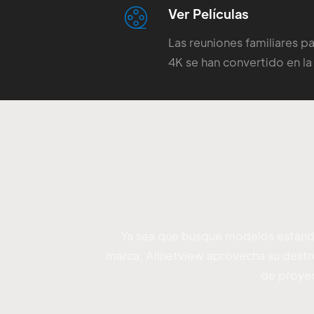
Ver Películas
Las reuniones familiares pa
4K se han convertido en l
esperada.
Ya sea que busque modelos estánda
marca, Allnetview aprovecha su destre
de proyec