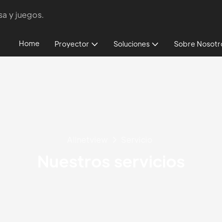
sa y juegos.
Home
Proyector
Soluciones
Sobre Nosotr
Allnetview
Servicio
Nuestros servicios