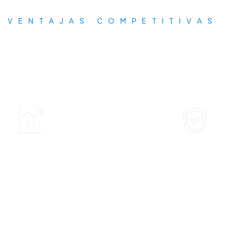
VENTAJAS COMPETITIVAS
yor ventaja de nuestros pro
 Ltd. es más que una fábrica de proyectores; somos un s
ideas y enriquecer experiencias.
ciencia De Costos
Control De Calidad 
ión vertical, producción
Protocolos IQC/IPQC/F
 y apalancamiento en la
laboratorios avanzados
ena de suministro.
ópticas/de envejecim
confiabilidad).