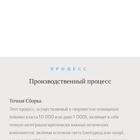
Протоколы
Автоматизированные линии
IQC/IPQC/FQC/OQC с
чистых помещений для
передовыми лабораториями
выполнения разнообразных или
(тестирование оптики/старения/
крупносерийных заказов.
надежности).
ПРОЦЕСС
Производственный процесс
Точная Сборка
Этот процесс, осуществляемый в сверхчистом помещении
(обычно класса 10 000 или даже 1 000), включает в себя
точную интеграцию критически важных оптических
компонентов, включая источник света (светодиод или лазер),
осветительный блок, дихроичные зеркала/цветосмешивающие