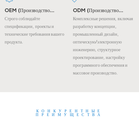
OEM (производство
ODM (Производство
Оригинального
Оригинального Дизайна)
Строго соблюдайте
Комплексные решения, включая
Оборудования)
спецификации, проекты и
разработку концепции,
технические требования вашего
промышленный дизайн,
продукта.
оптическую/электронную
инженерию, структурное
проектирование, настройку
программного обеспечения и
массовое производство.
КОНКУРЕНТНЫЕ
ПРЕИМУЩЕСТВА
Самое большое преимущество нашей
продукции