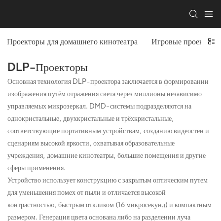
Проекторы для домашнего кинотеатра
Игровые проекторы
DLP-Проекторы
Основная технология DLP-проектора заключается в формировании
изображения путём отражения света через миллионы независимо
управляемых микрозеркал. DMD-системы подразделяются на
однокристальные, двухкристальные и трёхкристальные,
соответствующие портативным устройствам, созданию видеостен и
сценариям высокой яркости, охватывая образовательные
учреждения, домашние кинотеатры, большие помещения и другие
сферы применения.
Устройство использует конструкцию с закрытым оптическим путем
для уменьшения помех от пыли и отличается высокой
контрастностью, быстрым откликом (16 микросекунд) и компактным
размером. Генерация цвета основана либо на разделении луча