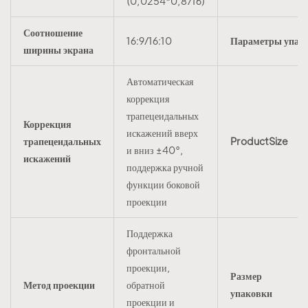
(0,0254*0,8716)
Соотношение
16:9/16:10
Параметры упак
ширины экрана
Автоматическая
коррекция
трапецеидальных
Коррекция
искажений вверх
трапецеидальных
ProductSize
и вниз ±40°,
искажений
поддержка ручной
функции боковой
проекции
Поддержка
фронтальной
проекции,
Размер
Метод проекции
обратной
упаковки
проекции и