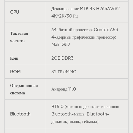
Декодирование MTK 4K H265/AVS2
CPU
4K*2K/30 Гц
64-битный процессор: Contex A53
Тактовая
4-ядерный графический процессор:
частота
Mali-G52
Кэш
2GB DDR3
ROM
32 ГБ eMMC
Операционная
Андроид 11.0
система
BT5.0 (можно подключить внешнюю
Bluetooth
Bluetooth-мышь, Bluetooth-
динамик, мышь, геймпад)