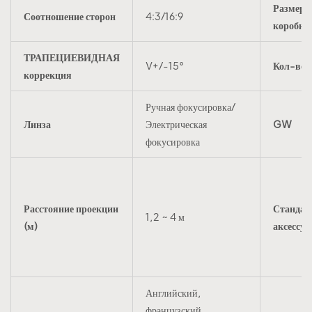
Размер
Соотношение сторон
4:3/16:9
коробки
ТРАПЕЦИЕВИДНАЯ
V+/-15°
Кол-во
коррекция
Ручная фокусировка/
Линза
Электрическая
GW
фокусировка
Расстояние проекции
Стандар
1,2 ~ 4 м
(м)
аксессу
Английский,
французский,