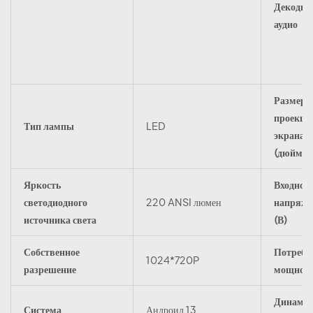
Декодир
аудио
Размер
проекци
Тип лампы
LED
экрана
(дюймы
Яркость
Входное
светодиодного
220 ANSI люмен
напряже
источника света
(В)
Собственное
Потребл
1024*720P
разрешение
мощност
Динами
Система
Андроид 13