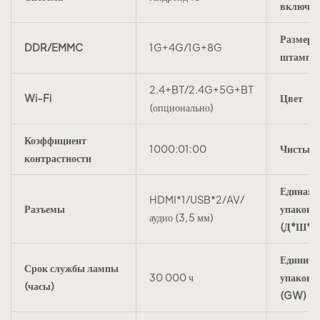
включе
Размер
DDR/EMMC
1G+4G/1G+8G
штампа
2.4+BT/2.4G+5G+BT
Wi-Fi
Цвет
(опционально)
Коэффициент
1000:01:00
Чистый 
контрастности
Единая
HDMI*1/USB*2/AV/
Разъемы
упаковк
аудио (3,5 мм)
(Д*Ш*В
Единичн
Срок службы лампы
30 000 ч
упаковк
(часы)
(GW)