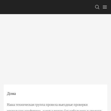
Дома
Наша техническая группа провела выездные проверки
нескольких конференц-залов клиента (от небольших и средних