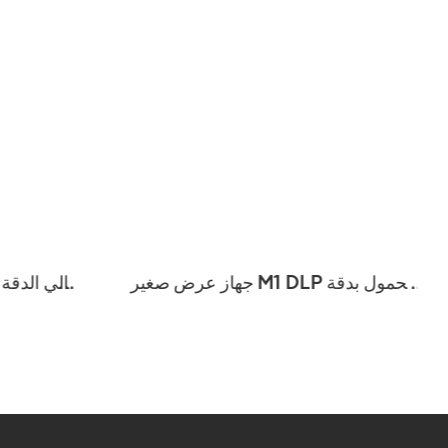
جهاز عرض صغير M1 DLP محمول بدقة
4K 3D 5G Wfi و BT Android Auto
Focus Full HD جهاز عرض للحفلات
جهاز عرض 
الخارجية