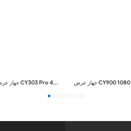
جهاز عرض CY900 عالي الدقة 1080
جهاز عرض سينما
بكسل يعمل بنظام أندرويد إصدار 13.0،
مسرح منزلي عالي الدقة
عرض وسائط متعددة، جهاز
صغير محمول للمنزل LED LCD