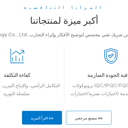
المزايا التنافسية
أكبر ميزة لمنتجاتنا
قبة الجودة الصارمة
كفاءة التكلفة
بروتوكولات IQC/IPQC/FQC/OQC مع
التكامل الرأسي، والإنتاج المرن، 
مة (اختبارات بصرية/اختبارات
سلسلة التوريد.
مصنع مرجعي >>
اقرأ المزيد >>