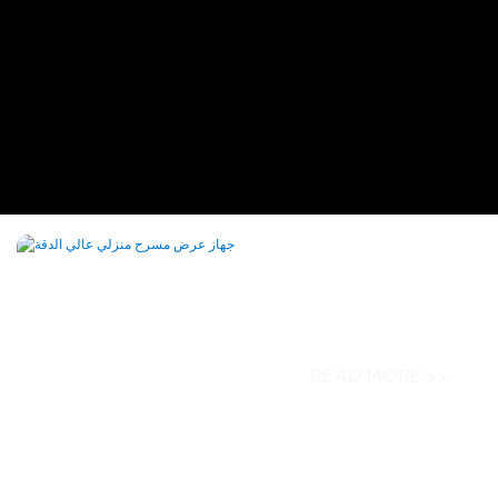
ض مسرح منزلي عالي الدقة
جهاز عرض CY900 عالي الدقة 1080 بكسل يعمل بنظام
 الدقة
READ MORE >>