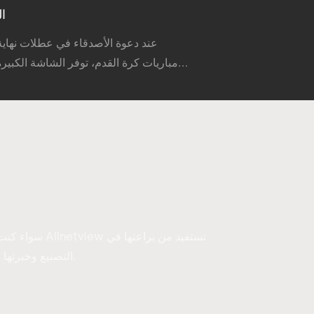
ال
عند دعوة الأصدقاء في عطلات نهاية
مباريات كرة القدم، توفر الشاشة الكبير
والأجواء أبعد بكثير من أجهزة التلفزيون العادية.
سواء كنت تب
التصنيع وخبرتها التكنولوجية في شنتشن لتقديم منتجات عرض تلبي المتطلبات المتطورة للسوق العالمية.