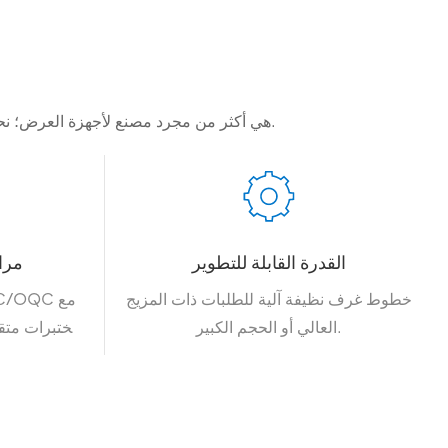
شركة Shenzhen Allnetview Technology Co., Ltd. هي أكثر من مجرد مصنع لأجهزة العرض؛ نحن شريك تقني مخصص لتوضيح الأفكار وإثراء التجارب.
القدرة القابلة للتطوير
مرا
خطوط غرف نظيفة آلية للطلبات ذات المزيج
العالي أو الحجم الكبير.
مختبرات متقد
الشيخوخة/اختبارات الموثوقية).