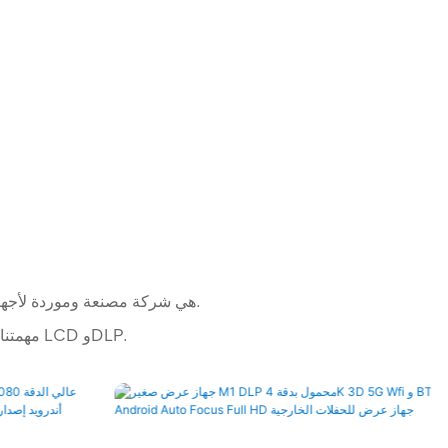
Allnetview هي شركة مصنعة وموردة لأجهزة العرض الاحترافية، متخصصة في أجهزة عرض المسرح المنزلي وأجهزة عرض الألعاب.
مهمتنا الأساسية هي تقديم تجارب بصرية استثنائية من خلال مجموعتنا المتنوعة من أجهزة العرض LCD وDLP.