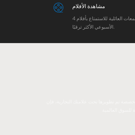
مشاهدة الأفلام
أصبحت التجمعات العائلية للاستمتاع بأفلام 4K هي النشاط
الأسبوعي الأكثر ترقبًا.
لامتك التجارية، فإن Allnetview تستفيد من براعتها في