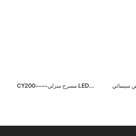
ئي CY303 Pro 4K
CY200----مسرح منزلي LED
HD USB من Factory CY303، جهاز
محمول يدعم الاتصال بالهاتف والفيديو
 عرض جيب
والسينما CY200 أجهزة عرض صغيرة