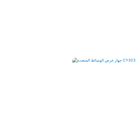
جهاز
CY303 Pro 4K HD من
از عرض وسائط متعددة، جهاز عرض
عر