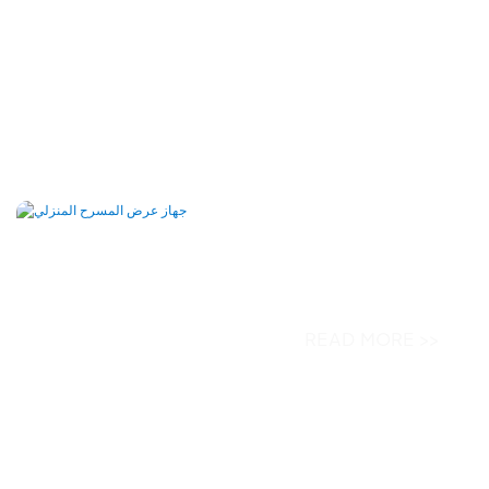
 عرض المسرح المنزلي
جهاز عرض جديد 1600 ANSI UHD DLP 4K 4K X5 لجهاز
ض المسرح المنزلي YUNDOO
READ MORE >>