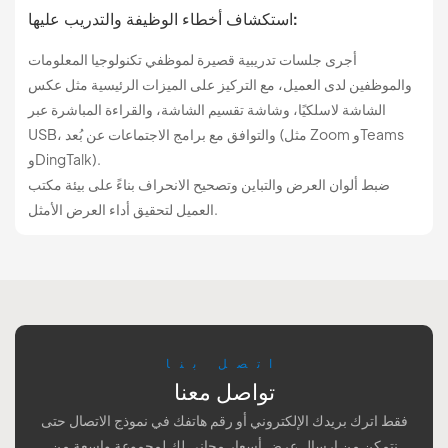
استكشاف أخطاء الوظيفة والتدريب عليها:
أجرى جلسات تدريبية قصيرة لموظفي تكنولوجيا المعلومات
والموظفين لدى العميل، مع التركيز على الميزات الرئيسية مثل عكس
الشاشة لاسلكيًا، وشاشة تقسيم الشاشة، والقراءة المباشرة عبر
USB، والتوافق مع برامج الاجتماعات عن بُعد (مثل Zoom وTeams
وDingTalk).
ضبط ألوان العرض والتباين وتصحيح الانحراف بناءً على بيئة مكتب
العميل لتحقيق أداء العرض الأمثل.
اتصل بنا
تواصل معنا
فقط اترك بريدك الإلكتروني أو رقم هاتفك في نموذج الاتصال حتى
نتمكن من إرسال عرض أسعار مجاني لك لمجموعة واسعة من