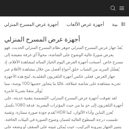
 مكتبية
أجهزة عرض الألعاب
أجهزة عرض المسرح المنزلي
أجهزة عرض المسرح المنزلي
يُعدّ جهاز عرض المسرح المنزلي جوهر نظام المسرح المنزلي الحديث. فهو
يعرض صورةً عالية الوضوح على الشاشة، محولاً أي غرفة معيشة إلى
مسرح خاص. أصبحت أجهزة العرض اليوم الخيارَ السائد لمشاهدة الأفلام، إذ
يُفضّل المزيد من الشباب خلق أجواءٍ أفضل من خلال مشاهدة الأفلام عبر
جهاز العرض. فعلى عكس أجهزة التلفزيون التقليدية، تُتيح هذه الأجهزة
تجربة مشاهدة على شاشة عملاقة، غالبًا ما يتجاوز حجمها 100 بوصة، مما
يُوفّر متعةً بصريةً غامرة.
لقد تفوقت أجهزة عرض المسرح المنزلي، المُصممة بتقنية حديثة، على
أجهزة التلفزيون إلى حدٍ ما من حيث المؤثرات البصرية: فدقة 1080 بكسل
تُقدم جودة صورة ممتازة، وتقنية HDR تُعزز التباين وأداء الألوان، كما
صُممت درجة السطوع العالية لضمان وضوح الصورة في البيئات الخافتة.
يتميز الجهاز بمرونة التركيب، حيث يُمكن تثبيته على السقف أو وضعه على