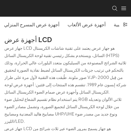
 مكتبية
أجهزة عرض الألعاب
أجهزة عرض المسرح المنزلي
أجهزة عرض LCD
جهاز عرض LCD هو جهاز عرض يعتمد على تقنية شاشات الكريستال
السائل، ويستخدم بشكل رئيسي تقنية لوحة الكريستال السائل (HTPS)
ثلاثية الشرائح المصنوعة من السيليكون متعدد البلورات عالي الحرارة، وذلك
بالتحكم في ترتيب جزيئات الكريستال السائل لضبط نفاذية الصورة لتحقيق
صور ملونة. طُبقت هذه التقنية لأول مرة على طراز VJP-2000 من قِبل
شركة إبسون عام 1989. تنقسم هذه المنتجات إلى فئتين: أجهزة عرض لوحة
الكريستال السائل وأجهزة عرض صمام الضوء الكريستال السائل.
يتم استخدام نظام تقسيم الشعاع لتحليل ضوء RGB ثلاثي الألوان وتعديله
من خلال لوحة الكريستال السائل لتجميع الصورة، وتشمل مصادر الضوء
مصابيح هاليد المعدنية ومصابيح UHP/UHE ونوع جديد من مصدر ضوء
الليزر/LED.
جهاز عرض LCD هو جهاز يسمح بمرور الضوء عبر ثلاث شرائح من