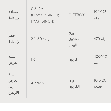
0.6-2M
194*175*
مسافة
(0.6M/19.5INCH;
GIFTBOX
ملم
الإسقاط
1M/31.5INCH)
وزن
حجم
470 جرام
صندوق
24-60 بوصة
الإسقاط
الهدايا
420*400
نسبة
كرتون
1.6:1
مم
العرض
نسبة
10.5 كجم 20
وزن
العرض
4:3/16:9
قطعة
الكرتون
إلى
الارتفاع