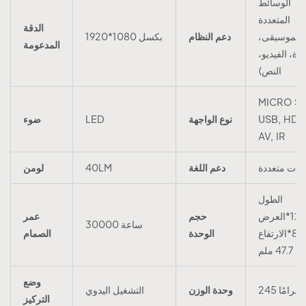
الوسائط
المتعددة
الدقة
(الموسيقى،
دعم النظام
1920*1080 بكسل
المدعومة
رة، الفيديو،
النص)
MICRO SD
USB, HDM
نوع الواجهة
LED
ضوء
AV, IR
لغات متعددة
دعم اللغة
40LM
لومن
الطول
126.4*العرض
حجم
عمر
30000 ساعة
85.8*الارتفاع
الوحدة
الصمام
47.7 ملم
وضع
245 جرامًا
وحدة الوزن
التشغيل اليدوي
التركيز