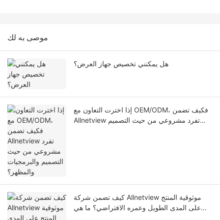
موصى به لك
هل يمكنني تخصيص جهاز العرض؟
إذا اخترت التعاون مع OEM/ODM، فكيف تضمن
Allnetview تفرد مشروعي من حيث التصميم
والبرمجيات والمظهر؟
كيف تضمن شركة Allnetview موثوقية المنتج
على المدى الطويل وعمره الافتراضي؟ ما هي
معايير الاختبار المحددة التي يتم تطبيقها أثناء