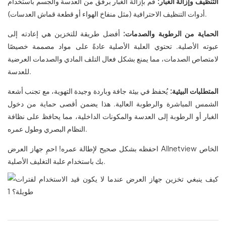
التنظيف وإزالة الغبار:
قم بإزالة الغبار برفق من العدسة والجسم باستخدام
أدوات التنظيف الاحترافية (مثل منفاخ الهواء أو قطعة قماش العدسات).
الحماية من الرطوبة والصدمات:
أفضل طريقة للتخزين هي إعادته إلى
عبوته الأصلية. تحتوي العلبة الأصلية عادةً على مواد مصممة خصيصًا
لامتصاص الصدمات، مما يمنع بشكل فعال التلف المادي والصدمات العرضية
للعدسة.
المتطلبات البيئية:
يُحفظ في بيئة جافة وباردة وجيدة التهوية، مع تجنب أشعة
الشمس المباشرة والرطوبة العالية. هذا يضمن أقصى حماية من دخول
الغبار أو الرطوبة إلى العدسة والمكونات الداخلية، مما يحافظ على نظافة
النظام البصري وطول عمره.
احفظه بشكل صحيح لإطالة عمره! احمِ جهاز العرض Allnetview الخاص
بك باستخدام علبة التغليف الأصلية.