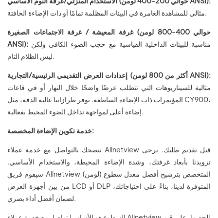
الاستخدام المنزلي/غرفة النوم الأساسي (حوالي 200-400 لومن ANSI):
مثالي للمشاهدة الغامرة في البيئات المظلمة تمامًا أو ذات الإضاءة الخافتة.
غرفة المعيشة / غرفة الاجتماعات الصغيرة (حوالي 400-800 لومن
مناسبة للبيئات الداخلية القياسية مع حجب الضوء الكافي ولكن
ANSI):
ليس الظلام التام.
إعدادات العرض التقديمي الرئيسية/التجارية (أكثر من 800 لومن ANSI):
مثالية للسيناريوهات التي تتطلب عرضًا واضحًا خلال النهار أو في قاعات
المؤتمرات ذات الإضاءة الساطعة. توفر طرازاتنا عالية الدقة، مثل CY900،
إضاءة أعلى لمواجهة تداخل الضوء المحيط بفعالية.
خدمة تكوين الإضاءة المخصصة:
ننصحك بالتواصل مع خدمة عملاء Allnetview قبل تقديم طلبك. يرجى
تزويدنا بأبعاد غرفتك، وشدة الإضاءة المحيطة، والاستخدام الأساسي.
سيقوم فريق Allnetview المتخصص بترشيح أفضل معدل سطوع (لومن)
من بين أجهزة العرض LCD أو DLP المتوفرة لدينا، بناءً على احتياجاتك،
لضمان أفضل أداء بصري.
السطوع هو الأساس! تواصل مع خدمة عملاء Allnetview للحصول على قيم