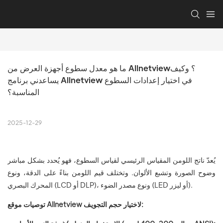
ما هو معدل سطوع أجهزة العرض من Allnetview؟ وكيف 
يساعدني برنامج Allnetview في اختيار إعدادات السطوع 
المناسبة؟
2025-12-29
يُعدّ ناتج اللومن المقياس الرئيسي لقياس السطوع، فهو يُحدد بشكل مباشر
وضوح الصورة وتشبع الألوان. وتختلف قيم اللومن بناءً على الدقة، ونوع
المحرك البصري (LCD أو DLP)، ونوع مصدر الضوء (LED أو ليزر).
توصيات موقع Allnetview لاختيار حجم التجويف: