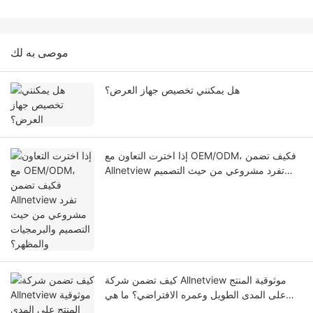
موصى به لك
هل يمكنني تخصيص جهاز العرض؟
إذا اخترت التعاون مع OEM/ODM، فكيف تضمن
Allnetview تفرد مشروعي من حيث التصميم
والبرمجيات والمظهر؟
كيف تضمن شركة Allnetview موثوقية المنتج
على المدى الطويل وعمره الافتراضي؟ ما هي
معايير الاختبار المحددة التي يتم تطبيقها أثناء