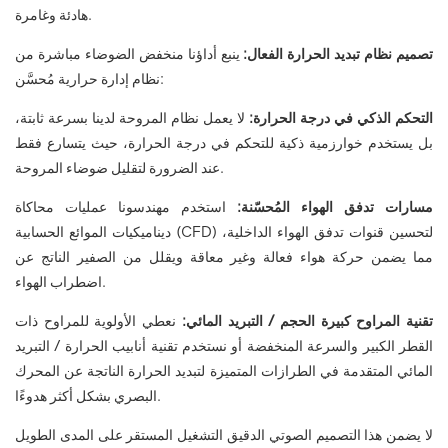
هادئة وغامرة.
تصميم نظام تبديد الحرارة الفعال:
ينبع أداؤنا منخفض الضوضاء مباشرة من
نظام إدارة حرارية مُحسَّن:
التحكم الذكي في درجة الحرارة:
لا يعمل نظام المروحة لدينا بسرعة ثابتة،
بل يستخدم خوارزمية ذكية للتحكم في درجة الحرارة، حيث يتسارع فقط
عند الضرورة لتقليل ضوضاء المروحة.
مسارات تدفق الهواء المُحسّنة:
استخدم مهندسونا عمليات محاكاة
ديناميكيات الموائع الحسابية (CFD) لتحسين قنوات تدفق الهواء الداخلية،
مما يضمن حركة هواء فعالة وغير معاقة ويقلل من الصفير الناتج عن
اضطراب الهواء.
تقنية المراوح كبيرة الحجم / التبريد المائي:
نعطي الأولوية للمراوح ذات
القطر الكبير والسرعة المنخفضة أو نستخدم تقنية أنابيب الحرارة / التبريد
المائي المتقدمة في الطرازات المتميزة لتبديد الحرارة الناتجة عن المحرك
البصري بشكل أكثر هدوءًا.
لا يضمن هذا التصميم الصوتي الدقيق التشغيل المستقر على المدى الطويل