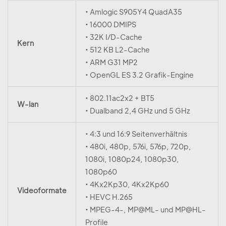
• Amlogic S905Y4 QuadA35
• 16000 DMIPS
• 32K I/D-Cache
Kern
• 512 KB L2-Cache
• ARM G31 MP2
• OpenGL ES 3.2 Grafik-Engine
• 802.11ac2x2 + BT5
W-lan
• Dualband 2,4 GHz und 5 GHz
• 4:3 und 16:9 Seitenverhältnis
• 480i, 480p, 576i, 576p, 720p,
1080i, 1080p24, 1080p30,
1080p60
• 4Kx2Kp30, 4Kx2Kp60
Videoformate
• HEVC H.265
• MPEG-4-, MP@ML- und MP@HL-
Profile