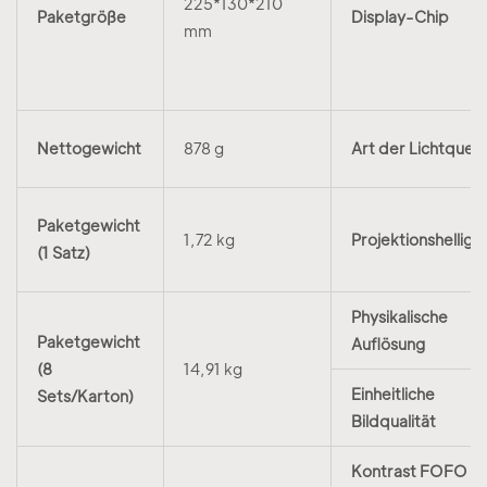
225*130*210
Paketgröße
Display-Chip
mm
Nettogewicht
878 g
Art der Lichtquell
Paketgewicht
1,72 kg
Projektionshelligke
(1 Satz)
Physikalische
Paketgewicht
Auflösung
(8
14,91 kg
Einheitliche
Sets/Karton)
Bildqualität
Kontrast FOFO