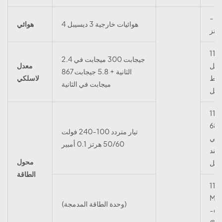
- 2
4 هوائيات خارجية 3 ديسيبل
هوائي
11ب 11م:
2.4 جيجابت 300 ميجابت في
يسيبل
معدل
الثانية + 5.8 جيجابت 867
واط
لاسلكي
ميجابت في الثانية
11 جرام 54
ميجا: -68
تيار متردد 100-240 فولت
يلي
50/60 هرتز 0.1 أمبير
عند
محول
الطاقة
11n
MC
(وحدة الطاقة المدمجة)
-6