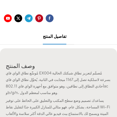
تفاصيل المنتج
وصف المنتج
مُوسِّع نطاق الواي فاي EX004 مُصمَّم لتعزيز نطاق شبكتك الحالية
بسرعة لاسلكية تصل إلى 1167 ميجابت في الثانية. يُحوِّل نطاق الواي فاي
أحادي النطاق إلى نطاقين، وهو متوافق مع أجهزة الواي فاي 802.11ac
وb/g/n، وهو مناسب لمعظم الدول.
يساعدك تصميم وضع سطح المكتب والتعليق على الحائط على توفير
المساحة، بشكل عام، فهو مثالي للمنازل الكبيرة جدًا لتقليل نقاط Wi-Fi
الميتة ويسمح لك بالاستمتاع ببث فيديو عالي الدقة أكثر سلاسة والألعاب