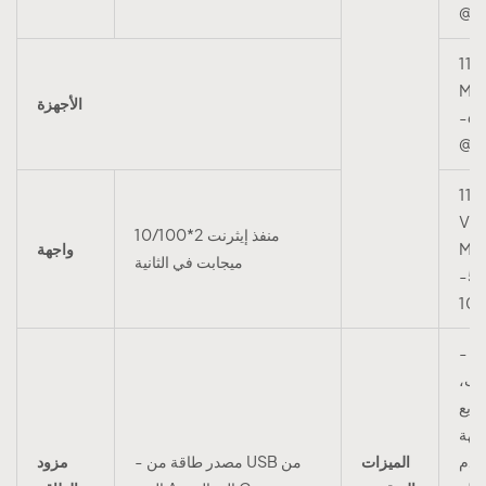
11n
MC
الأجهزة
-6
11a
VH
منفذ إيثرنت 2*10/100
MC
واجهة
ميجابت في الثانية
-5
- سهولة
كيب،
ريع
جهة
خدم
الميزات
- مصدر طاقة من USB من
مزود