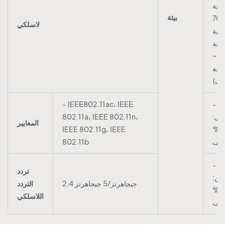
4 درجة
بيئة
مئوية ~ 70
لاسلكي
وية
4 درجة
ت ~
1 درجة
يت)
- رطوبة
- IEEE802.11ac، IEEE
غيل:
802.11a، IEEE 802.11n،
المعايير
IEEE 802.11g، IEEE
10%~90%
اثف
802.11b
- رطوبة
تردد
زين:
2.4 جيجاهرتز/5 جيجاهرتز
التردد
5%~90%
اللاسلكي
اثف