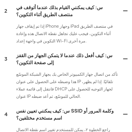
س: كيف يمكنني القيام بذلك عندما أتوقف في
2
منتصف الطريق أثناء التكوين؟
إذا تم إيقاف جهاز iPhone وجهاز iPad في منتصف الطريق
أثناء التكوين، فيجب عليك تجاهل نقطة الاتصال هذه وإعادة
التكوين في واجهة إعداد Wi-Fi مرة أخرى.
س: كيف أفعل ذلك عندما لا يتمكن الجهاز من القفز
3
إلى صفحة التكوين؟
تأكد من اتصال جهاز الكمبيوتر الخاص بك بجهاز الشبكة الموسّع
هذا وضبطه على الحصول على عنوان IP تلقائيًا. إذا لم يظهر،
فانتقل إلى قائمة عملاء DHCP لجهاز التوجيه للحصول على
عنوان IP الحالي للموسّع، ثم أعد ضبطه.
س: كيف يمكنني تعيين نفس SSID وكلمة المرور أو
4
اسم مستخدم مختلفين؟
راجع الخطوة ٢، يمكن للمستخدم تغيير اسم نقطة الاتصال