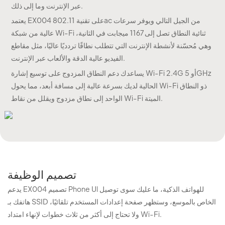
عبر الإنترنت وما إلى ذلك.
يعتمد EX004 على تقنية 802.11ac من الجيل التالي ويوفر سرعات
عالية من شبكة Wi-Fi ثنائية النطاق تصل إلى 1167 ميجابت في الثانية،
وهي مُحسّنة لأنشطة الإنترنت التي تتطلب نطاقًا تردديًا عاليًا، مثل مقاطع
الفيديو عالية الدقة والألعاب عبر الإنترنت.
يساعدك دعم النطاق المزدوج على توسيع إشارة Wi-Fi 2.4G أو 5GHz
الحالية لديك بسرعة عالية إلى مسافة أبعد، مما يحول Wi-Fi ذو النطاق
الواحد إلى نطاق مزدوج ويقلل من نقاط Wi-Fi الميتة.
تصميم الوظيفة
يدعم EX004 تصميم Phone Ul للهواتف الذكية، ما عليك سوى توصيل
هاتفك بـ SSID الخاص بالموسع، وستظهر صفحة إعدادات المستخدم تلقائيًا،
ولا تحتاج إلى أكثر من ثلاث خطوات لإنهاء امتداد Wi-Fi.