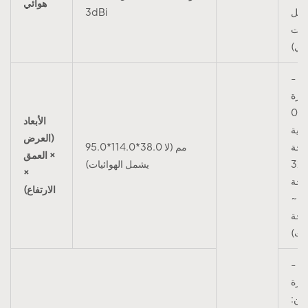
هوائي
كابل
3dBi
رنت
اري)
- درجة
ارة
التشغيل: 0
الأبعاد
وية
(العرض
4 درجة
95.0*114.0*38.0 مم (لا
× العمق
مئوية (32
يشمل الهوائيات)
×
رجة
الارتفاع)
ت ~
1 درجة
يت)
- درجة
ارة
زين: