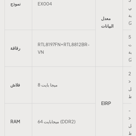
EX004
نموذج
 في
ثانية
معدل
(2
البيانات
5 جيجاهرتز:
يجابت
RTL8197FN+RTL8812BR-
رقاقة
انية
VN
(2
2.4
ز <
8 ميجا بايت
فلاش
يسيبل
واط
EIRP
- 5
ز <
64 ميجابايت (DDR2)
RAM
يسيبل
واط