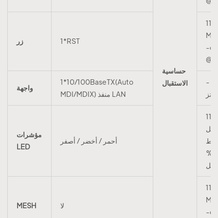
11n
MC
1*RST
زر
-6
حساسية
1*10/100BaseTX(Auto
- 5
الاستقبال
واجهة
MDI/MDIX) منفذ LAN
11أ 54م:
يسيبل
مؤشرات
واط
أحمر / أخضر / أصفر
LED
عند 10%
لكل
11n
MC
لا
MESH
-6