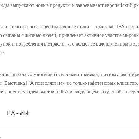
ренды выпускают новые продукты и завоевывают европейский р
ой и энергосберегающей бытовой техники — выставка IFA всест
о связаны с жизнью людей, привлекает активное участие миров
пок и потребления в отрасли, что делает ее важным окном в 
ре.
ания связана со многими соседними странами, поэтому мы откр
ы. Выставка IFA позволяет нам не только найти новых клиентов,
нетерпением ждем выставки IFA в следующем году, чтобы встрет
Приятно быть приглашенным поставщиком, с которым сотрудничает правительство!