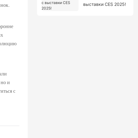
ынок.
выставки CES 2025!
оронне
ых
эволюцию
ыли
 но и
иться с