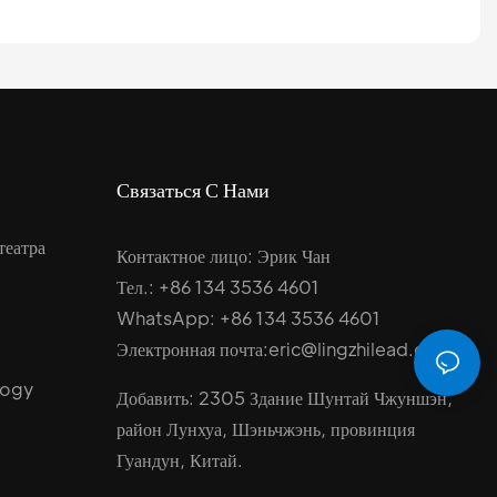
Связаться С Нами
театра
Контактное лицо: Эрик Чан
Тел.: +86 134 3536 4601
WhatsApp: +86 134 3536 4601
Электронная почта:eric@lingzhilead.com
logy
Добавить: 2305 Здание Шунтай Чжуншэн,
район Лунхуа, Шэньчжэнь, провинция
Гуандун, Китай.