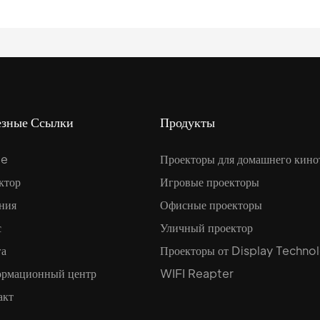
езные Ссылки
Продукты
e
Проекторы для домашнего кино
ктор
Игровые проекторы
ния
Офисные проекторы
с
Уличный проектор
га
Проекторы от Display Techno
рмационный центр
WIFI Reapter
акт