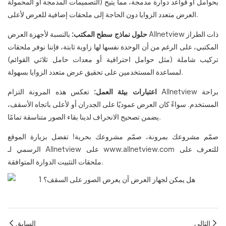
التصميمات المدمجة أو المحمولة) بحوامل أو قواعد دوارة مدمجة، مما يتيح
العرض متعدد الزوايا دون الحاجة إلى ملحقات إضافية للعرض لأعلى.
حلول نماذج سطح المكتب:
بالنسبة لأجهزة العرض Allnetview ذات الطراز
المكتبي، على الرغم من أن الوحدة نفسها لها زاوية ثابتة، فإننا نوفر ملحقات
تركيب شاملة (مثل حوامل احترافية أو معدات حامل ثلاثي القوائم)
لمساعدة المستخدمين على تحقيق عرض متعدد الزوايا بسهولة.
اعتبارات بيئة العمل:
تعكس هذه المرونة التزام Allnetview براحة
المستخدم. سواءً كان العرض عموديًا على الجدران أو لأعلى باتجاه الأسقف،
يضمن تصحيح الانحراف لدينا بقاء الصور متناسقة تمامًا.
صمّم مشروعك بمرونة، صمّم مشروعك بحرية! تفضل بزيارة الموقع
الرسمي لـ Allnetview على www.allnetview.com للتعرف على
ملحقات التثبيت الدوارة المتوافقة.
التالي
السابق