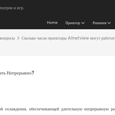
еатров и игр.
Home
Проектор
Решения
 вопросы
Сколько часов проекторы Allnetview могут работа
тать Непрерывно?
ой охлаждения, обеспечивающей длительную непрерывную ра