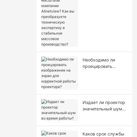
масштабы компании
Allnetview? Как вы
преобразуете
техническую
экспертизу в
стабильное
массовое
производство?
Необходимо ли
проецировать
изображение на
экран для
корректной работы
проектора?
Издает ли проектор
значительный шум
во время работы?
Каков срок службы