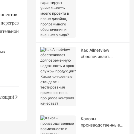
Allnetview
гарантирует
уникальность моего
понентов.
проекта в плане
перегрев
дизайна,
лительной
программного
обеспечения и
внешнего вида?
Как Allnetview
ных
обеспечивает
долговременную
надежность и срок
службы продукции?
Какие конкретные
стандарты
тестирования
ующий
применяются в
процессе контроля
качества?
Каковы
производственные
возможности и