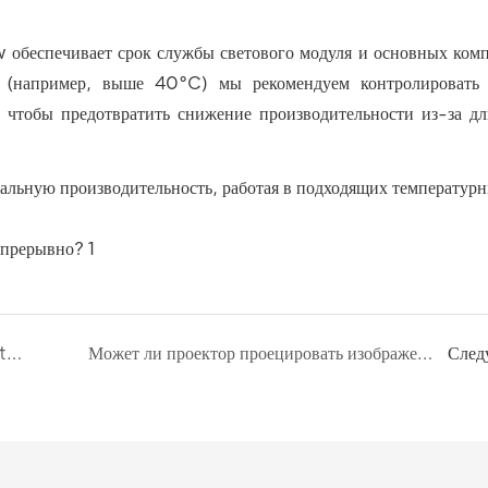
w обеспечивает срок службы светового модуля и основных ком
р (например, выше 40°C) мы рекомендуем контролировать 
, чтобы предотвратить снижение производительности из-за д
альную производительность, работая в подходящих температур
Можно ли использовать проекторы Allnetview днем ​​или в условиях яркого освещения?
Может ли проектор проецировать изображение на потолок?
След